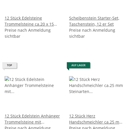
12 Stück Edelsteine
Scheibenstein Starter-Set,
Trommelsteine ca.20 x 15
Taschenstein, 12 er Set
mm Steinarten einzeln
Preise nach Anmeldung
Preise nach Anmeldung
benannt
sichtbar
sichtbar
TOP
AUF LAGER
12 Stück Edelstein Anhänger
12 Stück Herz
Trommelsteine mit
Handschmeichler ca.25 mm
silberfarbener Öse
Preise nach Anmeldung
Steinarten einzeln benannt,
Preise nach Anmeldung