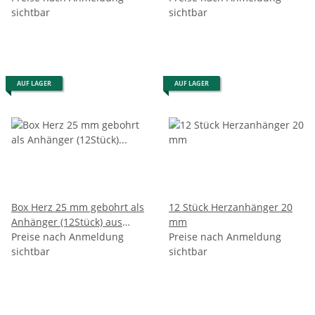
sichtbar
12 er Set
sichtbar
AUF LAGER
AUF LAGER
Box Herz 25 mm gebohrt als
12 Stück Herzanhänger 20
Anhänger (12Stück) aus
mm
Edelsteinen mit Halsreifen
Preise nach Anmeldung
Preise nach Anmeldung
sichtbar
sichtbar