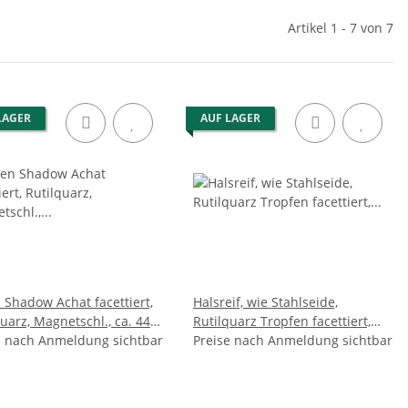
Artikel 1 - 7 von 7
LAGER
AUF LAGER
 Shadow Achat facettiert,
Halsreif, wie Stahlseide,
uarz, Magnetschl., ca. 44
Rutilquarz Tropfen facettiert,
2 mm, Damen
e nach Anmeldung sichtbar
Magnetschloss, ca.45 cm,
Preise nach Anmeldung sichtbar
Damen