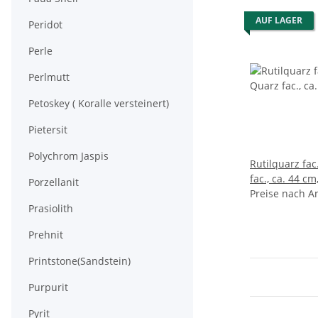
AUF LAGER
Peridot
Perle
Perlmutt
Petoskey ( Koralle versteinert)
Pietersit
Polychrom Jaspis
Rutilquarz fa
fac., ca. 44 cm
Porzellanit
Karabiner
Preise nach A
Prasiolith
Prehnit
Printstone(Sandstein)
Purpurit
Pyrit