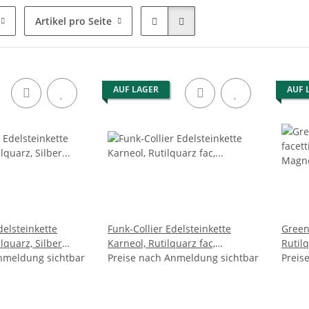
Artikel pro Seite
AUF LAGER
AUF 
delsteinkette
Funk-Collier Edelsteinkette
Green
lquarz, Silber
Karneol, Rutilquarz fac,
Rutilq
 44.5 cm
nmeldung sichtbar
Magnetschloss, ca. 46.5 cm
Preise nach Anmeldung sichtbar
cm, 1
Preis