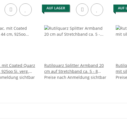
AUF LAGER
AUF 
c. mit Coated Quarz
Rutilquarz Splitter Armband 20
Rutilq
, 925oo Si. verg.
cm auf Stretchband ca. 5 - 8
mit s
nmeldung sichtbar
mm, 19 -20 cm lang
Preise nach Anmeldung sichtbar
Karab
Preis