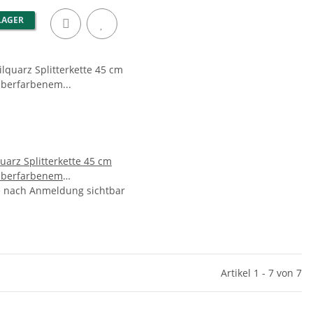
LAGER
uarz Splitterkette 45 cm
ilberfarbenem
inerverschluss
e nach Anmeldung sichtbar
Artikel 1 - 7 von 7