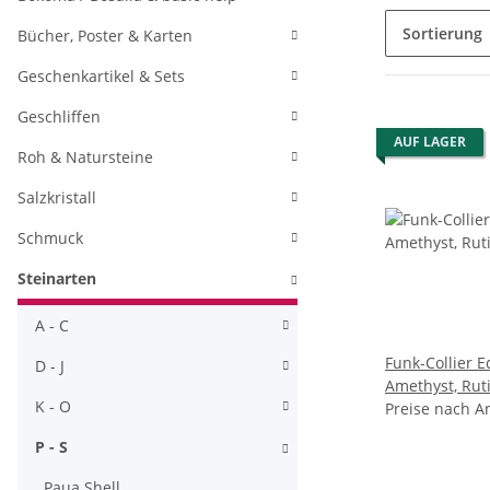
Sortierung
Bücher, Poster & Karten
Geschenkartikel & Sets
Geschliffen
AUF LAGER
Roh & Natursteine
Salzkristall
Schmuck
Steinarten
A - C
Funk-Collier E
D - J
Amethyst, Ruti
K - O
Karabiner, ca.
Preise nach A
P - S
Paua Shell