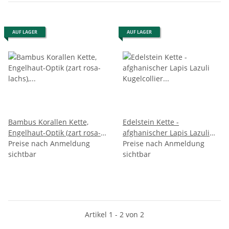
AUF LAGER
AUF LAGER
Bambus Korallen Kette,
Edelstein Kette -
Engelhaut-Optik (zart rosa-
afghanischer Lapis Lazuli
lachs), ca. Ø 9MM-Kugeln
Preise nach Anmeldung
Kugelcollier ca. 10 mm
Preise nach Anmeldung
sichtbar
925oo Silber Karabiner, ca.
sichtbar
47 cm
Artikel 1 - 2 von 2