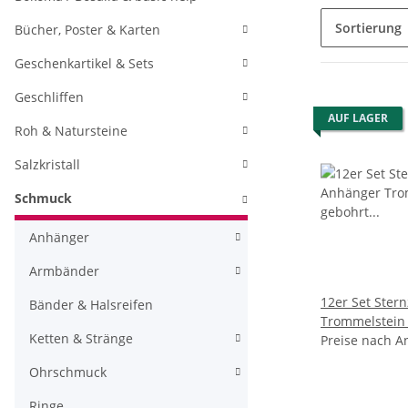
Sortierung
Bücher, Poster & Karten
Geschenkartikel & Sets
Geschliffen
AUF LAGER
Roh & Natursteine
Salzkristall
Schmuck
Anhänger
Armbänder
12er Set Ster
Bänder & Halsreifen
Trommelstein
Ketten & Stränge
und Karte
Preise nach A
Ohrschmuck
Ringe