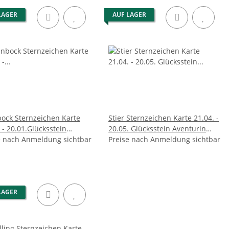
LAGER
AUF LAGER
bock Sternzeichen Karte
Stier Sternzeichen Karte 21.04. -
 - 20.01.Glücksstein
20.05. Glücksstein Aventurin
istall
e nach Anmeldung sichtbar
gebohrt
Preise nach Anmeldung sichtbar
LAGER