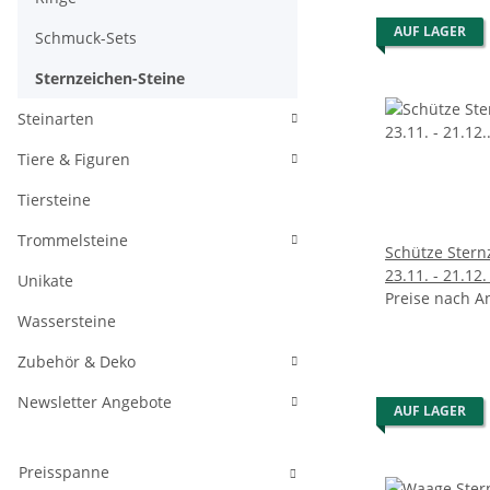
AUF LAGER
Schmuck-Sets
Sternzeichen-Steine
Steinarten
Tiere & Figuren
Tiersteine
Trommelsteine
Schütze Stern
23.11. - 21.12
Unikate
Sodalith gebo
Preise nach A
Wassersteine
Zubehör & Deko
Newsletter Angebote
AUF LAGER
Preisspanne