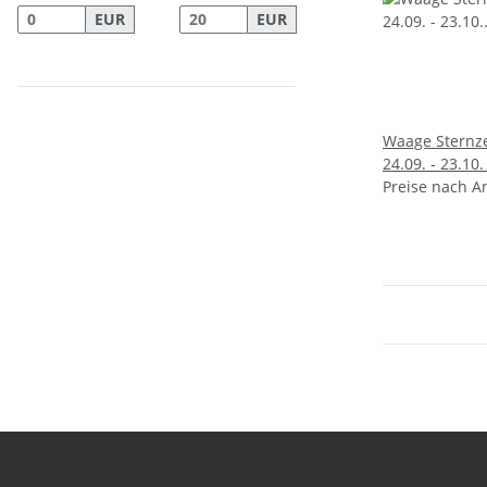
EUR
EUR
Waage Sternze
24.09. - 23.10
Serpentin geb
Preise nach A