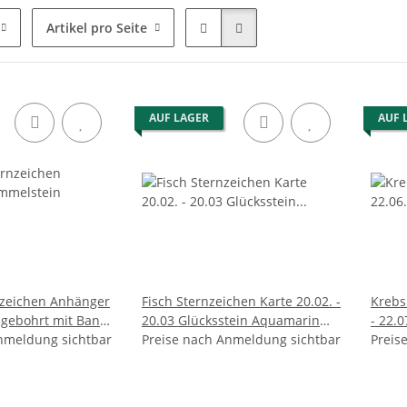
Artikel pro Seite
AUF LAGER
AUF 
nzeichen Anhänger
Fisch Sternzeichen Karte 20.02. -
Krebs S
 gebohrt mit Band
20.03 Glücksstein Aquamarin
- 22.
nmeldung sichtbar
gebohrt
Preise nach Anmeldung sichtbar
geboh
Preis