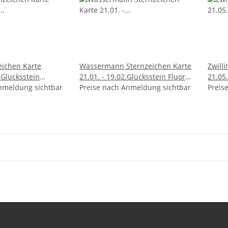
ichen Karte
Wassermann Sternzeichen Karte
Zwill
. Glücksstein
21.01. - 19.02.Glücksstein Fluorit
21.05.
ohrt
nmeldung sichtbar
gebohrt
Preise nach Anmeldung sichtbar
Moosa
Preis