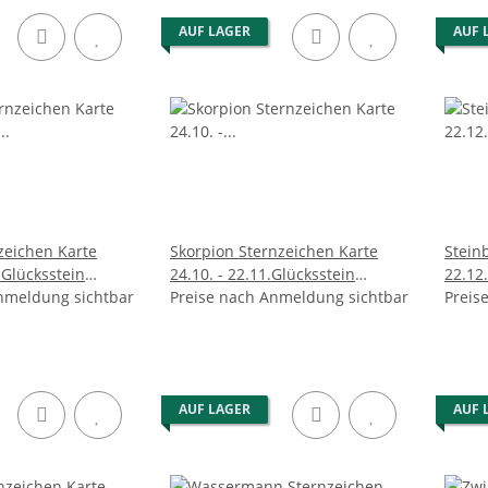
AUF LAGER
AUF 
zeichen Karte
Skorpion Sternzeichen Karte
Stein
. Glücksstein
24.10. - 22.11.Glücksstein
22.12.
hrt
nmeldung sichtbar
Obsidian gebohrt
Preise nach Anmeldung sichtbar
Bergkr
Preis
AUF LAGER
AUF 