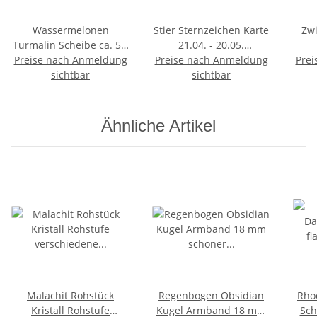
Wassermelonen
Stier Sternzeichen Karte
Zwi
Turmalin Scheibe ca. 5 x
21.04. - 20.05.
Preise nach Anmeldung
5 x 2 mm Super A*
Preise nach Anmeldung
Glücksstein Aventurin
Prei
2
sichtbar
Qualität
sichtbar
gebohrt
Mo
Ähnliche Artikel
Malachit Rohstück
Regenbogen Obsidian
Rho
Kristall Rohstufe
Kugel Armband 18 mm
Sch