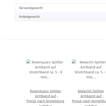
Produkteigenschaft
Wert
Versandgewicht:
Artikelgewicht:
Rosenquarz Splitter
Malachit Splitter
Armband auf
Armband auf
Preise nach Anmeldung
Stretchband ca. 5 - 8
Preise nach Anmeld
Stretchband ca. 5 - 
mm, 19 - 20 cm lang
sichtbar
mm, 19 - 20 cm lan
sichtbar