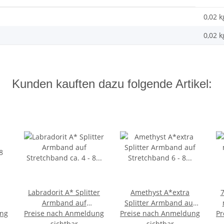
0,02 k
0,02
k
Kunden kauften dazu folgende Artikel:
Labradorit A* Splitter
Amethyst A*extra
7
Armband auf
Splitter Armband auf
ung
8
Preise nach Anmeldung
Stretchband ca. 4 - 8
Preise nach Anmeldung
Stretchband 6 - 8 mm,
Pr
au
g
mm, 19 - 20 cm lang
sichtbar
19 - 20 cm lang
sichtbar