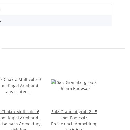
g
g
 Chakra Multicolor 6
Salz Granulat grob 2 - 5
mm Kugel Armband
mm Badesalz
eise nach Anmeldung
s echten Edelsteinen
Preise nach Anmeldung
z.B. Amethyst
sichtbar
sichtbar