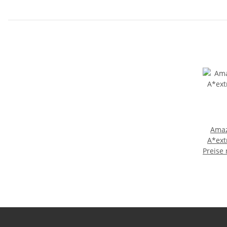
Amaz
A*extra
Preise