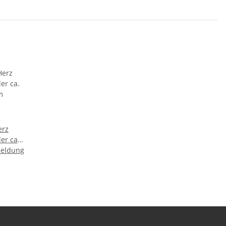
erz
er ca.
meldung
m