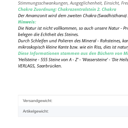
Stimmungsschwankungen, Ausgeglichenheit, Einsicht, Fre
Chakra Zuordnung: Chakrazentralstein 2. Chakra
Der Amamzonit wird dem zweiten Chakra (Swadhisthana) zu
Hinweis
:
Die Natur ist nicht vollkommen, so auch unsere Natur - P
belegen die Echtheit des Steines.
Durch Schleifen und Polieren des Mineral - Rohsteines, k
mikroskopisch kleine Kante
bzw. wie ein Riss, dies ist nat
Diese Informationen stammen aus den Büchern von Mi
'Heilsteine - 555 Steine von A - Z' - 'Wassersteine' - 'Die 
VERLAGS, Saarbrücken.
Produkteigenschaft
Wert
Versandgewicht:
Artikelgewicht: