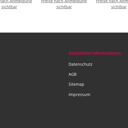
 nach Anmeldung
m, ca. 13 - 18
Preise nach Anmeldung
Edelstein elastisch
Preise nach An
Karabinervers
sichtbar
Steine
sichtbar
sichtbar
Gesetzliche Informationen
Datenschutz
AGB
Sitemap
Impressum