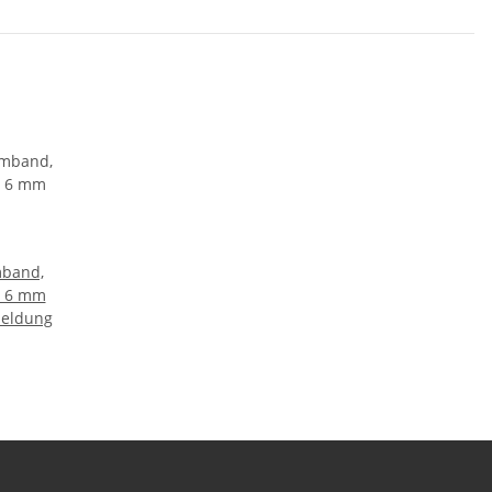
mband,
d 6 mm
meldung