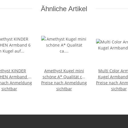
Ähnliche Artikel
thyst KINDER
Amethyst Kugel mini
Multi Color Ar
HEN Armband 6
schöne A* Qualität ca.
Kugel Armban
 nach Anmeldung
m Kugel auf
Preise nach Anmeldung
20-22 mm Ø
Preise nach An
chband ca. 16-17
sichtbar
sichtbar
sichtbar
cm