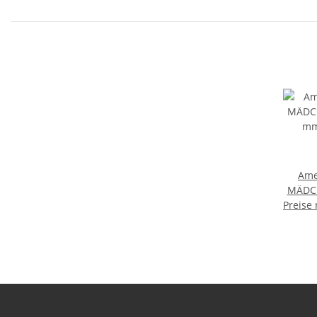
Ame
MÄDC
Preise
m
Stret