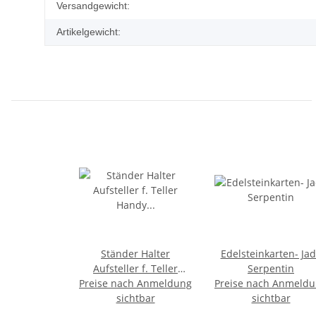
Produkteigenschaft
Wert
Versandgewicht:
Artikelgewicht:
Ständer Halter
Edelsteinkarten- Ja
Aufsteller f. Teller
Serpentin
Handy Achatscheibe ca.
Preise nach Anmeldung
Preise nach Anmeld
sichtbar
11 x 12 cm
sichtbar