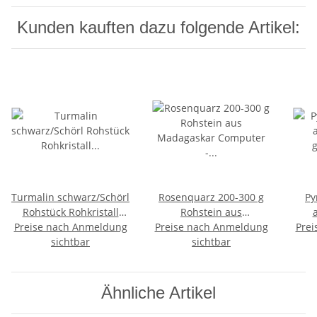
Kunden kauften dazu folgende Artikel:
Turmalin schwarz/Schörl
Rosenquarz 200-300 g
Py
Rohstück Rohkristall
Rohstein aus
Preise nach Anmeldung
teilweise mit
Madagaskar Computer -
Preise nach Anmeldung
Prei
ge
Einschlüssen 100 - 200 g
sichtbar
Stein gegen
sichtbar
Scha
Elektrostrahlen
Ähnliche Artikel