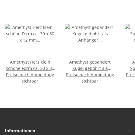
Amethyst Herz klein
Amethyst gebändert
A
schöne Form ca. 30 x 30
Kugel gebohrt als
Sp
Preise nach Anmeldung
x 12 mm als
Preise nach Anmeldung
Anhänger ca. 25 mm
Prei
Handschmeichler
sichtbar
Bohrung: ca. 6 mm 1
sichtbar
Vers
Stück
Informationen