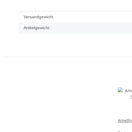
Produkteigenschaft
Wert
Versandgewicht:
Artikelgewicht:
Amethys