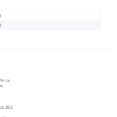
g
g
ca. 40 x