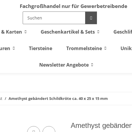
Fachgroßhandel nur für Gewerbetreibende
 & Karten
Geschenkartikel & Sets
Geschli
guren
Tiersteine
Trommelsteine
Unik
Newsletter Angebote
st
Amethyst gebändert Schildkröte ca. 40 x 25 x 15 mm
Amethyst gebändert