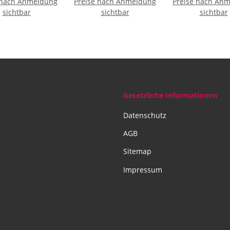
 nach Anmeldung
Preise nach Anmeldung
HAUTPFLEGE :
Preise nach An
sichtbar
Rosenquarz Amethyst
sichtbar
sichtbar
und Aventurin
Gesetzliche Informationen
Datenschutz
AGB
Sitemap
Impressum