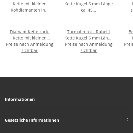
Diamant Kette zarte
Turmalin rot - Rubelit
Be
Kette mit kleinen
Kette Kugel 6 mm Länge
Preise nach Anmeldung
Rohdiamanten in grau
Preise nach Anmeldung
ca. 45 cm mit 925er
Prei
16 Carat mit 925er silber
sichtbar
Silber Verschluss
sichtbar
Ka
Informationen
Gesetzliche Informationen