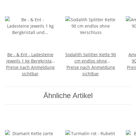
Be - & Ent - Ladesteine
Sodalith Splitter Kette 90
Ame
jeweils 1 kg Bergkristall
cm endlos ohne
9
Preise nach Anmeldung
und Hämatit mit
Preise nach Anmeldung
Verschluss
Prei
Anleitung
sichtbar
sichtbar
Ähnliche Artikel