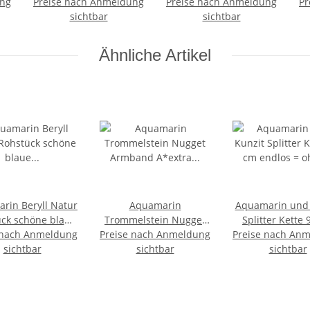
ung
Preise nach Anmeldung
Preise nach Anmeldung
Handschmeichler ca. 6
Pr
H
-20
sichtbar
- 10 Steine ca. 20 - 30
sichtbar
-
mm
Ähnliche Artikel
rin Beryll Natur
Aquamarin
Aquamarin und 
ck schöne blaue
Trommelstein Nugget
Splitter Kette
 nach Anmeldung
re Aqua Farbe
Preise nach Anmeldung
Armband A*extra
Preise nach An
endlos = o
öße:M 4,0-6 g
sichtbar
Qualität ca. 19 - 20 cm
sichtbar
Verschlus
sichtbar