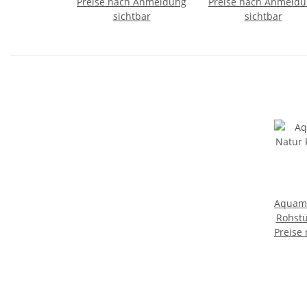
Preise nach Anmeldung
cm
Preise nach Anmeld
natur gewachsen
sichtbar
fluoriszierend ca. 15
sichtbar
mm
Aquama
Rohstü
Preise
kla
Gr