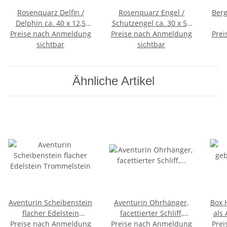
Rosenquarz Delfin /
Rosenquarz Engel /
Berg
Delphin ca. 40 x 12,5
Schutzengel ca. 30 x 50
Preise nach Anmeldung
mm
Preise nach Anmeldung
mm
Prei
sichtbar
sichtbar
Ähnliche Artikel
Aventurin Scheibenstein
Aventurin Ohrhänger,
Box 
flacher Edelstein
facettierter Schliff,
als
Preise nach Anmeldung
Trommelstein
Preise nach Anmeldung
Magnetstecker, 128
Prei
au