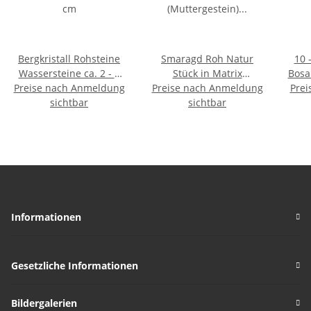
Bergkristall Rohsteine
Smaragd Roh Natur
10 
Wassersteine ca. 2 - 4
Stück in Matrix
Bosa
Preise nach Anmeldung
cm
Preise nach Anmeldung
(Muttergestein) Größe
Holz 
Prei
sichtbar
M: ca. 20 - 30 mm
sichtbar
m
Informationen
Gesetzliche Informationen
Bildergalerien