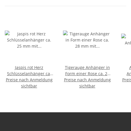
Jaspis rot Herz
Tigerauge Anhänger in
Schlüsselanhänger ca.
Form einer Rose ca. 28
A
Preise nach Anmeldung
25 mm mit Kette und
mm mit silberfarbenem
Preise nach Anmeldung
Prei
sil
Schlüsselring ca. 85 mm
sichtbar
sichtbar
Clip