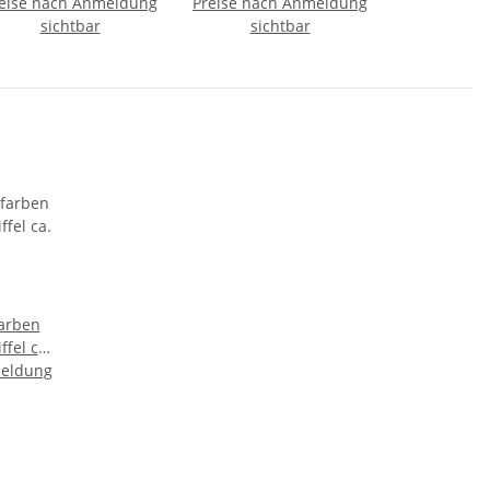
eise nach Anmeldung
mm
Preise nach Anmeldung
sichtbar
sichtbar
farben
fel ca.
meldung