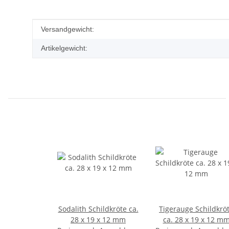
Produkteigenschaft
Wert
Versandgewicht:
Artikelgewicht:
Sodalith Schildkröte ca.
Tigerauge Schildkrö
28 x 19 x 12 mm
ca. 28 x 19 x 12 m