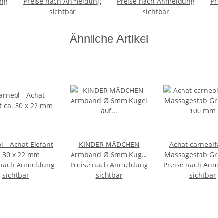
ung
Preise nach Anmeldung
Preise nach Anmeldung
Pr
sichtbar
sichtbar
Ähnliche Artikel
l - Achat Elefant
KINDER MÄDCHEN
Achat carneol
. 30 x 22 mm
Armband Ø 6mm Kugel
Massagestab Grif
 nach Anmeldung
Preise nach Anmeldung
auf Strechband ca. 15 -
Preise nach An
100 mm
sichtbar
sichtbar
16 mm
sichtbar