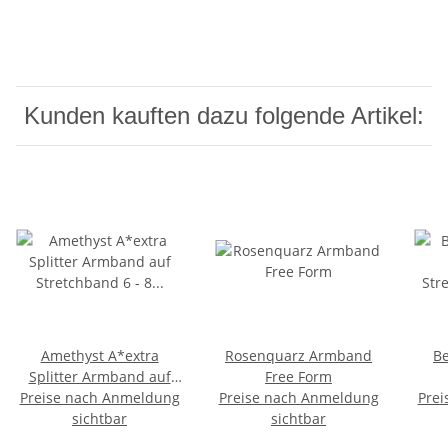
Kunden kauften dazu folgende Artikel:
Amethyst A*extra
Rosenquarz Armband
Be
Splitter Armband auf
Free Form
Preise nach Anmeldung
Stretchband 6 - 8 mm,
Preise nach Anmeldung
Prei
Str
19 - 20 cm lang
sichtbar
sichtbar
mm