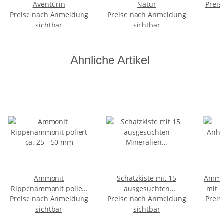
Aventurin
Natur
Prei
Preise nach Anmeldung
Preise nach Anmeldung
sichtbar
sichtbar
Ähnliche Artikel
Ammonit
Schatzkiste mit 15
Ammo
Rippenammonit poliert
ausgesuchten
mit 
Preise nach Anmeldung
ca. 25 - 50 mm
Preise nach Anmeldung
Mineralien
Prei
sichtbar
Versteinerungen für
sichtbar
Schatzsucher