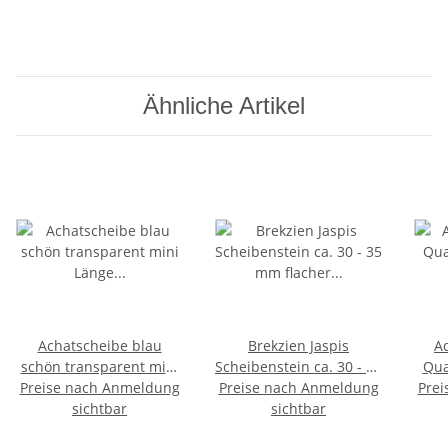
Ähnliche Artikel
Achatscheibe blau
Brekzien Jaspis
A
schön transparent mini
Scheibenstein ca. 30 - 35
Qua
Preise nach Anmeldung
Länge ca. 50 - 70 mm
Preise nach Anmeldung
mm flacher
Prei
fla
sichtbar
Trommelstein
sichtbar
H
Handschmeichler 1