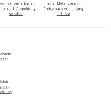
val in silberfarbener
einer Metallöse mit
eise nach Anmeldung
assung mit Öse ca. 20
Preise nach Anmeldung
Echtheitszertifikat ca.
- 30 mm
sichtbar
20 -22 mm, ca. 8 - 10 g
sichtbar
lstein
ger ca.
meldung
Kette
lring