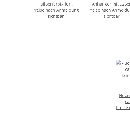
silberfarbig für
Anhänger mit 925e
Preise nach Anmeldung
Bohrungen ab 2,5 mm
Preise nach Anmeld
Silberöse ca. 5 - 10
sichtbar
45 cm
sichtbar
Fluor
ca
Preise
Han
Glüc