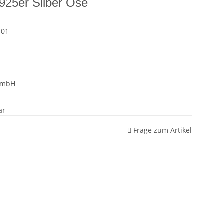
 925er Silber Öse
-01
GmbH
ar
Frage zum Artikel