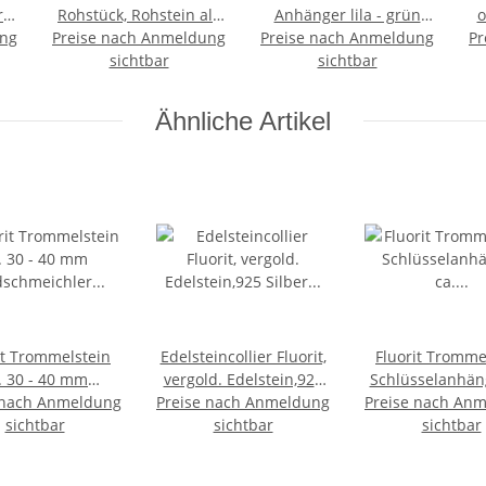
r
Rohstück, Rohstein als
Anhänger lila - grün
o
ung
 mm
Preise nach Anmeldung
Anhänger mit 925er
Preise nach Anmeldung
naturgewachsen geölt
Pr
F
Silber Kappe ca. 10 - 15
sichtbar
ca. 10 - 15 mm mit
sichtbar
mm
925er Silber Öse
Ähnliche Artikel
it Trommelstein
Edelsteincollier Fluorit,
Fluorit Tromme
. 30 - 40 mm
vergold. Edelstein,925
Schlüsselanhän
 nach Anmeldung
dschmeichler
Preise nach Anmeldung
Silber verg. Schloß, ca.
Preise nach An
20-25 mm mit 
ksstein 1 Stück
sichtbar
sichtbar
45 cm
und Schlüsse
sichtbar