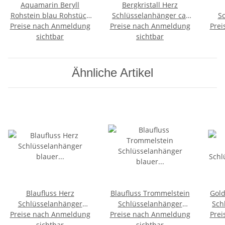
Aquamarin Beryll
Bergkristall Herz
Rohstein blau Rohstück
Schlüsselanhänger ca.
S
Preise nach Anmeldung
ca. 30 - 40 mm A*
Preise nach Anmeldung
25 mm mit Kette und
Prei
sichtbar
Qualität
Schlüsselring ca. 85 mm
sichtbar
(syn
Schl
Ähnliche Artikel
Blaufluss Herz
Blaufluss Trommelstein
Gold
Schlüsselanhänger
Schlüsselanhänger
Sch
Preise nach Anmeldung
blauer Goldfluss
Preise nach Anmeldung
blauer Goldfluss
20-2
Prei
(synthetisch) ca. 25 mm
sichtbar
(synthetisch) ca. 20-25
sichtbar