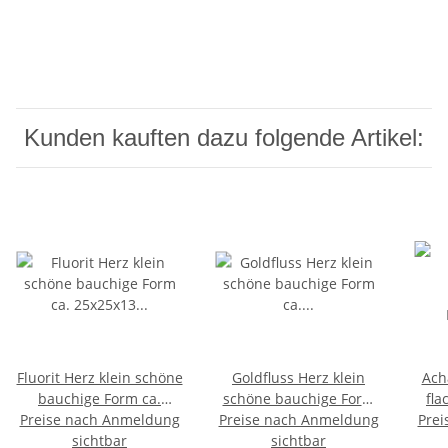
Kunden kauften dazu folgende Artikel:
Fluorit Herz klein schöne
Goldfluss Herz klein
Ach
bauchige Form ca.
schöne bauchige Form
fla
Preise nach Anmeldung
25x25x13 mm als
Preise nach Anmeldung
ca. 25x25x13 mm als
Prei
M
Handschmeichler
sichtbar
Handschmeichler
sichtbar
Aufl