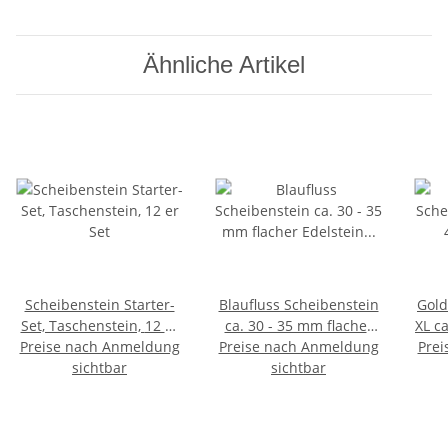
Ähnliche Artikel
Scheibenstein Starter-
Blaufluss Scheibenstein
Gold
Set, Taschenstein, 12 er
ca. 30 - 35 mm flacher
XL ca 
Preise nach Anmeldung
Set
Preise nach Anmeldung
Edelstein Trommelstein
Prei
sichtbar
blauer Goldfluss
sichtbar
(synthetisch)