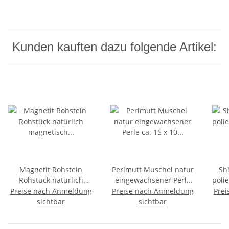
Kunden kauften dazu folgende Artikel:
Magnetit Rohstein
Perlmutt Muschel natur
Sh
Rohstück natürlich
eingewachsener Perle
poli
Preise nach Anmeldung
magnetisch mit Magnet
Preise nach Anmeldung
ca. 15 x 10 cm ideal zur
mit 
Prei
ca.40 - 50 mm
sichtbar
sichtbar
Deko