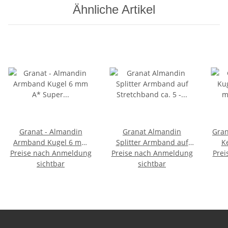
Ähnliche Artikel
Granat - Almandin
Granat Almandin
Gran
Armband Kugel 6 mm
Splitter Armband auf
K
Preise nach Anmeldung
A* Super Qualität auf
Preise nach Anmeldung
Stretchband ca. 5 - 8
Prei
vers
Stretchband
sichtbar
mm, 19 - 20 cm lang
sichtbar
Ve