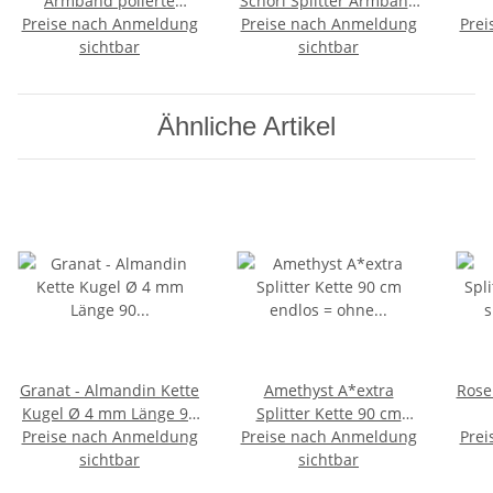
Armband polierte
Schörl Splitter Armband
Preise nach Anmeldung
Nuggets
Preise nach Anmeldung
auf Stretchband 5 - 8
Prei
St
sichtbar
mm,19 - 20 cm
sichtbar
mm
Ähnliche Artikel
Granat - Almandin Kette
Amethyst A*extra
Rose
Kugel Ø 4 mm Länge 90
Splitter Kette 90 cm
Preise nach Anmeldung
cm endlos = ohne
Preise nach Anmeldung
endlos = ohne
Prei
Verschluss
sichtbar
Verschluss schöne klare
sichtbar
Ka
lila Farbe