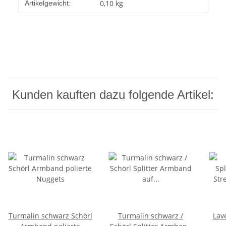
0,10
kg
Artikelgewicht:
Kunden kauften dazu folgende Artikel:
Turmalin schwarz Schörl
Turmalin schwarz /
Lav