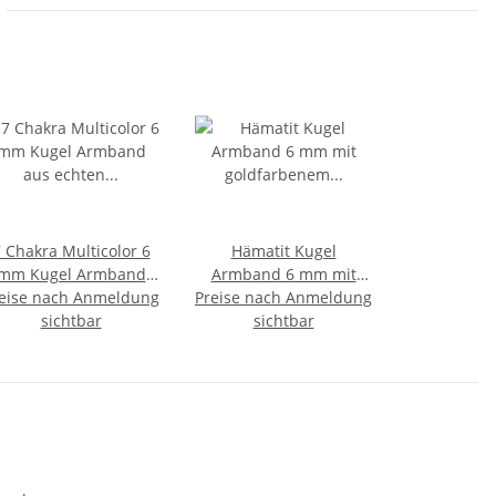
 Chakra Multicolor 6
Hämatit Kugel
mm Kugel Armband
Armband 6 mm mit
eise nach Anmeldung
s echten Edelsteinen
Preise nach Anmeldung
goldfarbenem
z.B. Amethyst
sichtbar
Karabiner Verschluss
sichtbar
Bergkristall
ca. 19 cm