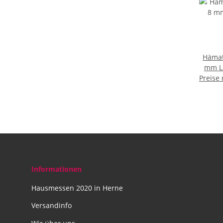
Hämat
mm L
Preise
Karab
Informationen
Hausmessen 2020 in Herne
Versandinfo