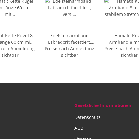
it Kette Kugel 8
Edelsteinarmband
Hämatit Ku
änge 60 cm mit
Labradorit facettiert,
Armband 8 m
 nach Anmeldung
inerverschluss
Preise nach Anmeldung
vers. Hämatit, ca. 18.5 -
Preise nach An
stabilem Stret
sichtbar
sichtbar
20.5 cm
aufgezoge
sichtbar
Gesetzliche Informationen
Datenschutz
AGB