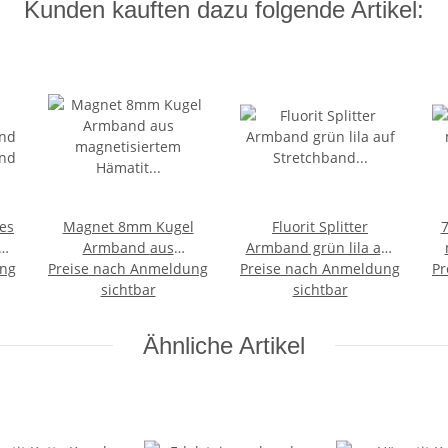
Kunden kauften dazu folgende Artikel:
es
Magnet 8mm Kugel
Fluorit Splitter
7
mm
Armband aus
Armband grün lila auf
ung
Preise nach Anmeldung
magnetisiertem
Preise nach Anmeldung
Stretchband ca. 5 - 8
Pr
au
Hämatit unisex
sichtbar
mm, 19 - 20 cm lang
sichtbar
Armband auf
Stretchband
Ähnliche Artikel