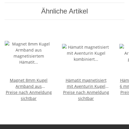
Ähnliche Artikel
Magnet 8mm Kugel
Hämatit magnetisiert
Häma
Armband aus
mit Aventurin Kugel
6 mm
magnetisiertem Hämatit
Preise nach Anmeldung
Preise nach Anmeldung
kombiniert Armband
Kara
Prei
unisex Armband auf
sichtbar
(Magnetarmband)
sichtbar
Stretchband