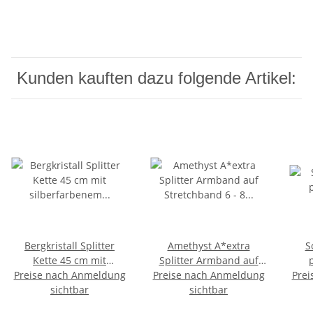
Kunden kauften dazu folgende Artikel:
Bergkristall Splitter
Amethyst A*extra
S
Kette 45 cm mit
Splitter Armband auf
Preise nach Anmeldung
silberfarbenem
Preise nach Anmeldung
Stretchband 6 - 8 mm,
Prei
Karabinerverschluss
sichtbar
19 - 20 cm lang
sichtbar