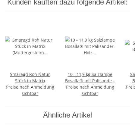
Kunden kauften dazu folgende Artikel:
Smaragd Roh Natur
10 - 11,9 kg Salzlampe
Sa
Stück in Matrix
Bosalla® mit Palisander-
B
Preise nach Anmeldung
(Muttergestein) Größe
Holz Sockel, Salz Leuchte
Preise nach Anmeldung
Prei
M: ca. 20 - 30 mm
sichtbar
mit 120 cm Kabel
sichtbar
schwarz
Ähnliche Artikel