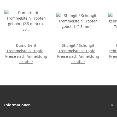
Dumortierit
Shungit / Schungit
Trommelstein Tropfen
Trommelstein Tropfen
gebr
Preise nach Anmeldung
gebohrt (2,5 mm) ca. 30
Preise nach Anmeldung
gebohrt (2,5 mm) ca. 30
Prei
Tr
x 20 mm Anhänger
sichtbar
x 20 mm Anhänger
sichtbar
mm
Edelstein
Edelstein
An
Informationen