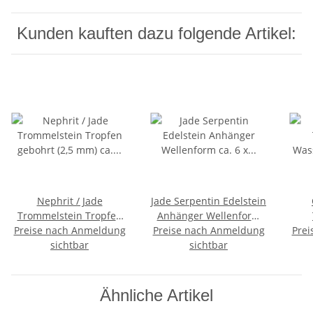
Kunden kauften dazu folgende Artikel:
Nephrit / Jade
Jade Serpentin Edelstein
Trommelstein Tropfen
Anhänger Wellenform
Preise nach Anmeldung
gebohrt (2,5 mm) ca. 30
Preise nach Anmeldung
ca. 6 x 6 x 30 mm
Prei
Was
x 20 mm Anhänger
sichtbar
sichtbar
Ste
Edelstein
Ähnliche Artikel