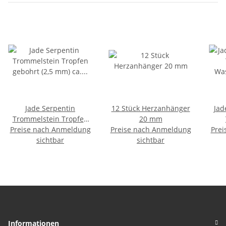
Jade Serpentin
12 Stück Herzanhänger
Jad
Trommelstein Tropfen
20 mm
Preise nach Anmeldung
gebohrt (2,5 mm) ca. 30
Preise nach Anmeldung
Prei
Wass
x 20 mm Anhänger
sichtbar
sichtbar
Ste
Edelstein
Informationen