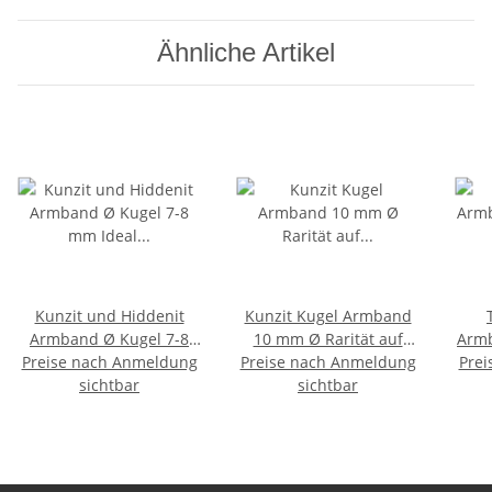
Ähnliche Artikel
Kunzit und Hiddenit
Kunzit Kugel Armband
Armband Ø Kugel 7-8
10 mm Ø Rarität auf
Arm
Preise nach Anmeldung
mm Ideal gegen
Preise nach Anmeldung
Stretchband
Prei
gol
Prüfungsangst
sichtbar
sichtbar