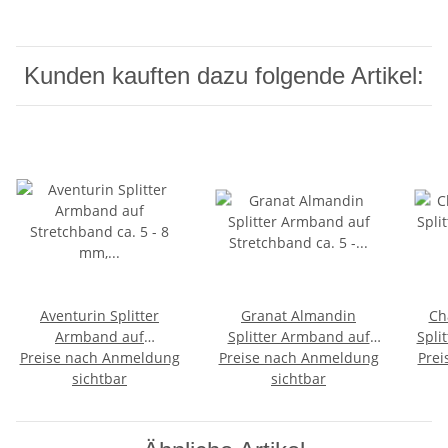
Kunden kauften dazu folgende Artikel:
Aventurin Splitter
Granat Almandin
Ch
Armband auf
Splitter Armband auf
Spli
Preise nach Anmeldung
Stretchband ca. 5 - 8
Preise nach Anmeldung
Stretchband ca. 5 - 8
Prei
ca. 
mm, 19 - 20 cm lang
sichtbar
mm, 19 - 20 cm lang
sichtbar