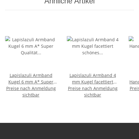
Ähnliche Artikel
Lapislazuli Armband
Lapislazuli Armband 4
Kugel 6 mm A* Super
mm Kugel facettiert
Hand
Preise nach Anmeldung
Qualität nachcoloierte
Preise nach Anmeldung
schönes blau auf
Prei
- 30
Farbe auf Stretchband
sichtbar
Stretchband
sichtbar
sch