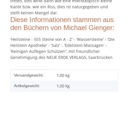
treten, dies wirkt dann wie eine mikroskopisch kleine
Kante bzw. wie ein Riss, dies ist naturgegeben und
stellt keinen Mangel dar.
Diese Informationen stammen aus
den Büchern von Michael Gienger:
'Heilsteine - 555 Steine von A - Z' - 'Wassersteine' - 'Die
Heilstein Apotheke' - 'Salz' - 'Edelstein-Massagen' -
'Reinigen Auflegen Schützen'', mit freundlicher
Genehmigung des NEUE ERDE VERLAGS, Saarbrücken
Produkteigenschaft
Wert
1,00 kg
Versandgewicht:
1,00
kg
Artikelgewicht: