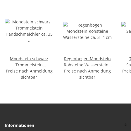
Mondstein schwarz
Regenbogen Mondstein
Trommelstein
Rohsteine Wassersteine
Sa
Handschmeichler ca. 35
Preise nach Anmeldung
Preise nach Anmeldung
ca. 3- 4 cm
Prei
Qua
- 40 mm
sichtbar
sichtbar
Bes
der
Informationen