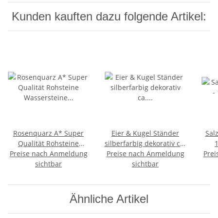
Kunden kauften dazu folgende Artikel:
Rosenquarz A* Super
Eier & Kugel Ständer
Salz
Qualität Rohsteine
silberfarbig dekorativ ca.
Preise nach Anmeldung
Wassersteine ca. 3 - 6
Preise nach Anmeldung
30 mm Ø
Prei
sichtbar
cm
sichtbar
Ähnliche Artikel