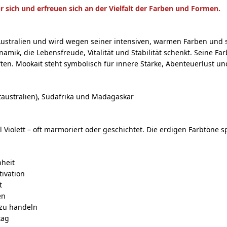
r sich und erfreuen sich an der Vielfalt der Farben und Formen.
stralien und wird wegen seiner intensiven, warmen Farben und sei
ik, die Lebensfreude, Vitalität und Stabilität schenkt. Seine Farb
ten. Mookait steht symbolisch für innere Stärke, Abenteuerlust un
taustralien), Südafrika und Madagaskar
iolett – oft marmoriert oder geschichtet. Die erdigen Farbtöne s
nheit
ivation
t
en
 zu handeln
tag