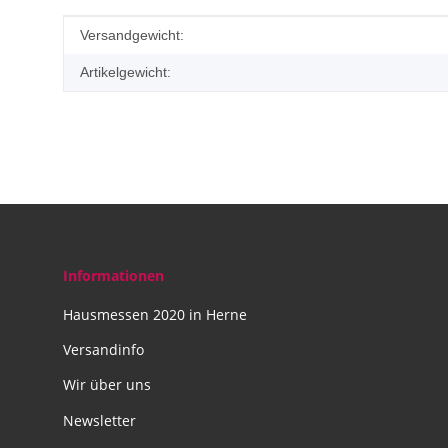
Produkteigenschaft
Wert
Versandgewicht:
Artikelgewicht:
Informationen
Hausmessen 2020 in Herne
Versandinfo
Wir über uns
Newsletter