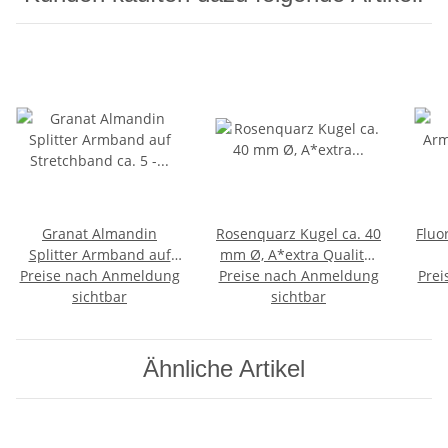
Granat Almandin
Rosenquarz Kugel ca. 40
Fluo
Splitter Armband auf
mm Ø, A*extra Qualität
Preise nach Anmeldung
Stretchband ca. 5 - 8
Preise nach Anmeldung
aus Madagaskar super
Prei
Str
mm, 19 - 20 cm lang
sichtbar
klare rosa Farbe
sichtbar
mm
Ähnliche Artikel