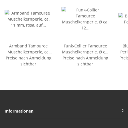
Armband Tamouree
Funk-Collier Tamouree
Bl
Muschelkernperle, ca.
Muschelkernperle, Ø ca.
Perl
Preise nach Anmeldung
11 mm, rosa, auf Elastik
Preise nach Anmeldung
12 mm, Magnetschl,
grün
Prei
gezogen
sichtbar
DEEP Blue SEA, ca. 46 cm
sichtbar
Informationen