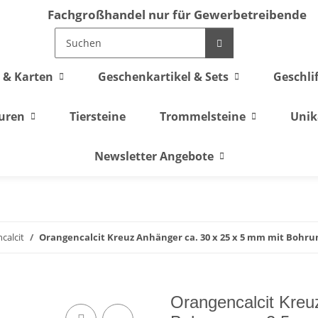
Fachgroßhandel nur für Gewerbetreibende
 & Karten
Geschenkartikel & Sets
Geschli
guren
Tiersteine
Trommelsteine
Unik
Newsletter Angebote
calcit
Orangencalcit Kreuz Anhänger ca. 30 x 25 x 5 mm mit Bohru
Orangencalcit Kreu