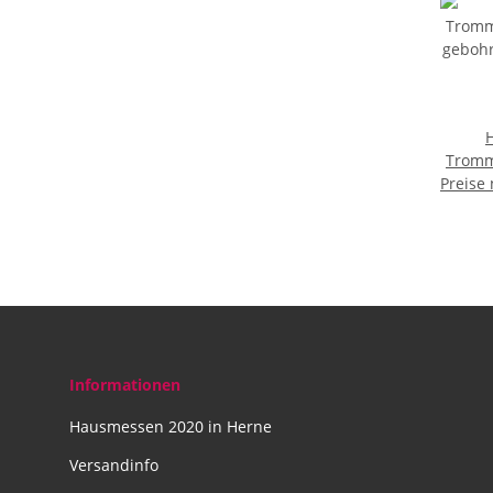
Tromm
Preise
gebohr
x 2
Informationen
Hausmessen 2020 in Herne
Versandinfo