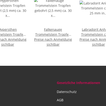
Hypersthen
Falkenauge
Labradorit An
elstein Tropfen
Trommelstein Tropfen
Trommelstein ca
 nach Anmeldung
t (2,5 mm) ca. 30
Preise nach Anmeldung
gebohrt (2,5 mm) ca. 30
Preise nach An
25 mm in Tropf
0 mm Anhänger
sichtbar
x 20 mm Anhänger
sichtbar
mit silberf.
sichtbar
Edelstein
Edelstein
Gesetzliche Informationen
Datenschutz
AGB