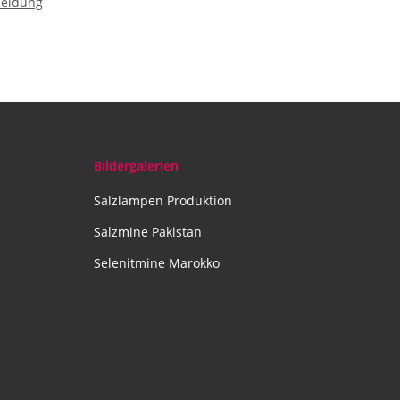
meldung
ät aus
0 mm
Bildergalerien
Salzlampen Produktion
Salzmine Pakistan
Selenitmine Marokko