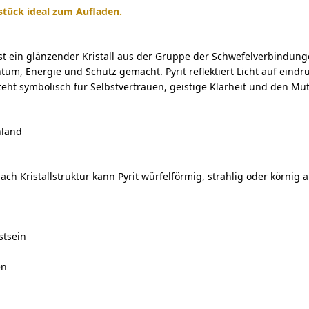
hstück ideal zum Aufladen.
ist ein glänzender Kristall aus der Gruppe der Schwefelverbindun
um, Energie und Schutz gemacht. Pyrit reflektiert Licht auf eindru
steht symbolisch für Selbstvertrauen, geistige Klarheit und den Mu
hland
h Kristallstruktur kann Pyrit würfelförmig, strahlig oder körnig au
stsein
en