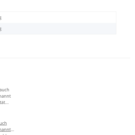
g
g
auch
nannt