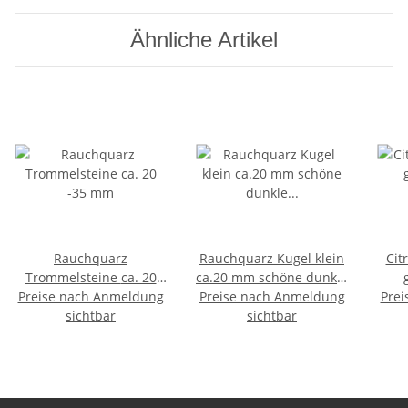
Ähnliche Artikel
Rauchquarz
Rauchquarz Kugel klein
Cit
Trommelsteine ca. 20
ca.20 mm schöne dunkle
Preise nach Anmeldung
-35 mm
Preise nach Anmeldung
rauchige Qualität
Prei
Ro
sichtbar
sichtbar
Wass