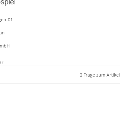
spiel
gen-01
an
GmbH
ar
Frage zum Artikel