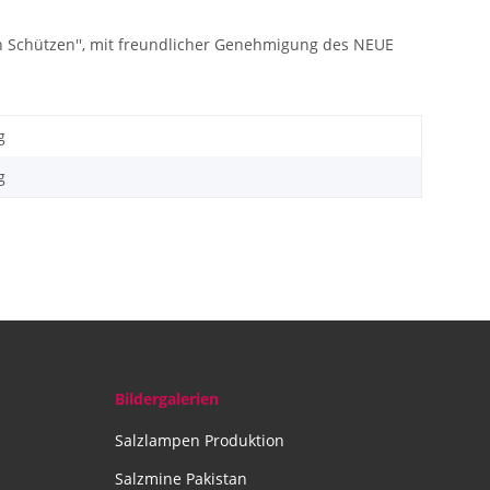
legen Schützen'', mit freundlicher Genehmigung des NEUE
g
g
Bildergalerien
Salzlampen Produktion
Salzmine Pakistan