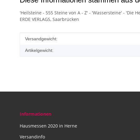
'Heilsteine - 555 Steine von A - Z' - 'Wassersteine' - 'Di
ERDE VERLAGS, Saarbrücken
Produkteigenschaft
Wert
Versandgewicht:
Artikelgewicht:
Informationen
Hausmessen 2020 in Herne
Versandinfo