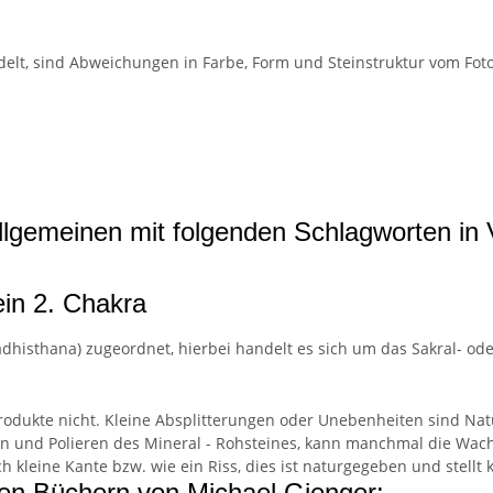
delt, sind Abweichungen in Farbe, Form und Steinstruktur vom Foto
lgemeinen mit folgenden Schlagworten in 
in 2. Chakra
isthana) zugeordnet, hierbei handelt es sich um das Sakral- ode
Produkte nicht. Kleine Absplitterungen oder Unebenheiten sind Na
fen und Polieren des Mineral - Rohsteines, kann manchmal die Wac
h kleine Kante bzw. wie ein Riss, dies ist naturgegeben und stellt
en Büchern von Michael Gienger: