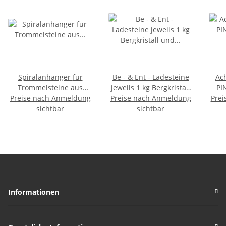
Spiralanhänger für
Be - & Ent - Ladesteine
Ach
Trommelsteine aus
jeweils 1 kg Bergkristall
PI
goldfarbenen Metall ca.
Preise nach Anmeldung
Preise nach Anmeldung
und Hämatit mit
Prei
Tex
sichtbar
35 mm
Anleitung
sichtbar
Informationen