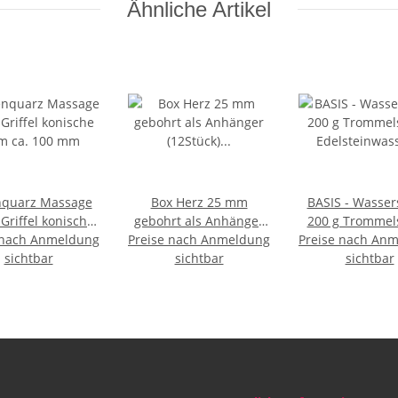
Ähnliche Artikel
nquarz Massage
Box Herz 25 mm
BASIS - Wasser
 Griffel konische
gebohrt als Anhänger
200 g Trommel
 nach Anmeldung
m ca. 100 mm
Preise nach Anmeldung
(12Stück) aus
Preise nach An
Edelsteinwa
sichtbar
Edelsteinen mit
sichtbar
Wasserstei
sichtbar
Halsreifen