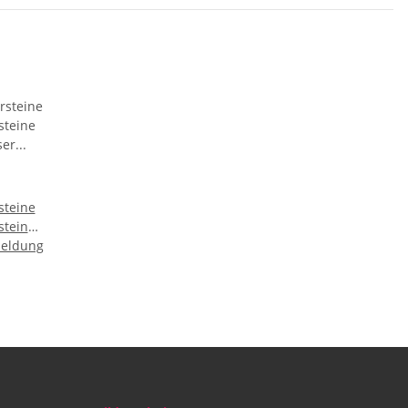
steine
steine
meldung
sser
ne