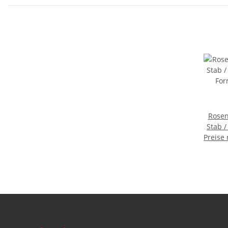
Rose
Stab /
Preise
For