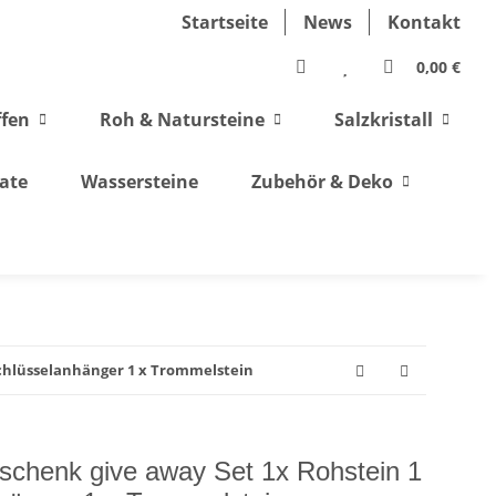
Startseite
News
Kontakt
0,00 €
ffen
Roh & Natursteine
Salzkristall
ate
Wassersteine
Zubehör & Deko
Schlüsselanhänger 1 x Trommelstein
chenk give away Set 1x Rohstein 1