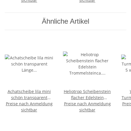
- 35 mm
sichtbar
- 40 mm
sichtbar
Ähnliche Artikel
Achatscheibe lila mini
Heliotrop Scheibenstein
schön transparent
flacher Edelstein
Turm
Preise nach Anmeldung
Länge ca. 50 - 70 mm
Trommelsteinca. 30 - 40
Preise nach Anmeldung
Prei
5
sichtbar
sichtbar
mm