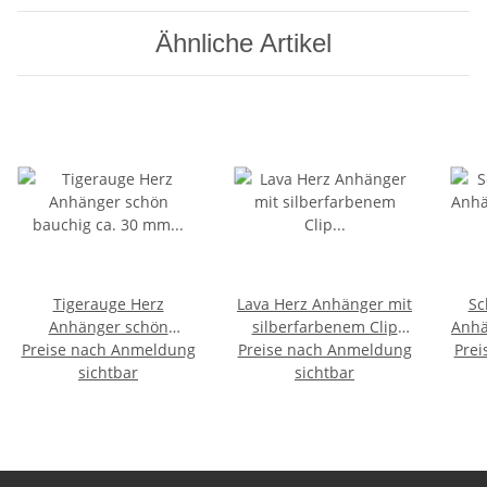
Ähnliche Artikel
Tigerauge Herz
Lava Herz Anhänger mit
Sc
Anhänger schön
silberfarbenem Clip
Anhä
Preise nach Anmeldung
bauchig ca. 30 mm mit
Preise nach Anmeldung
Größe: ca. 40 mm plus
Prei
Bo
Bohrung ca. 2,5 mm
sichtbar
Öse 20 mm
sichtbar