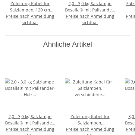
Zuleitung Kabel für
2,0 - 3,0 kg Salzlampe
Salz
Salzlampen, 120 cm
Bosalla® mit Palisander-
Preise nach Anmeldung
lang, weißes Kabel mit
Holz Sockel, Salz Leuchte
Preise nach Anmeldung
Prei
Schalter
sichtbar
mit 120 cm Kabel weiß
sichtbar
Ähnliche Artikel
2,0 - 3,0 kg Salzlampe
Zuleitung Kabel für
3,0
Bosalla® mit Palisander-
Salzlampen,
Bosa
Holz Sockel, Salz Leuchte
Preise nach Anmeldung
Preise nach Anmeldung
verschiedene Längen &
Holz 
Prei