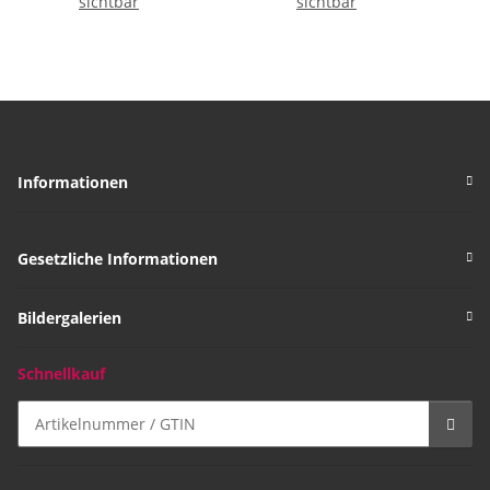
sichtbar
sichtbar
Farben
Informationen
Gesetzliche Informationen
Bildergalerien
Schnellkauf