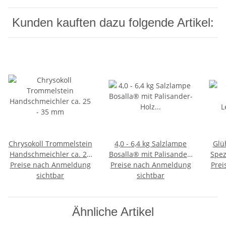
Kunden kauften dazu folgende Artikel:
Chrysokoll Trommelstein
4,0 - 6,4 kg Salzlampe
Glü
Handschmeichler ca. 25
Bosalla® mit Palisander-
Spez
Preise nach Anmeldung
- 35 mm
Holz Sockel, Salz Leuchte
Preise nach Anmeldung
Prei
sichtbar
mit 120 cm Kabel
sichtbar
schwarz
Ähnliche Artikel