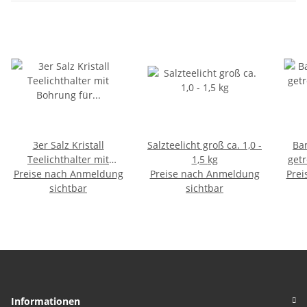
3er Salz Kristall
Salzteelicht groß ca. 1,0 -
Ba
Teelichthalter mit
1,5 kg
get
Preise nach Anmeldung
Bohrung für drei
Preise nach Anmeldung
Prei
Stü
Teelichter
sichtbar
sichtbar
Informationen