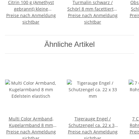
Citrin 100 g (Amethyst
Turmalin schwarz /
Obs
gebrannt) kleine
Schörl 8 mm facettiertes
Sch
Preise nach Anmeldung
Rohsteine Rohstücke
Preise nach Anmeldung
Kugelarmband auf
Prei
25
Wassersteine ca. 20 - 50
sichtbar
Stretchband ca. 19 - 20
sichtbar
Schl
mm
cm
Ähnliche Artikel
Multi Color Armband,
Tigerauge Engel /
7 Chakra Natursteine
Kugelarmband 8 mm
Schutzengel ca. 22 x 33
Rohs
Preise nach Anmeldung
Edelstein elastisch
Preise nach Anmeldung
mm
Prei
/ 
sichtbar
sichtbar
O