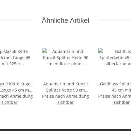
Ähnliche Artikel
azuli Kette Kugel
Aquamarin und Kunzit
Goldfluss Splitt
Länge 45 cm mit
Splitter Kette 90 cm
45 cm mi
 nach Anmeldung
Silber Verschluss
Preise nach Anmeldung
endlos = ohne
Preise nach An
silberfarbe
Super Qualität
sichtbar
Verschluss
sichtbar
Karabinervers
sichtbar