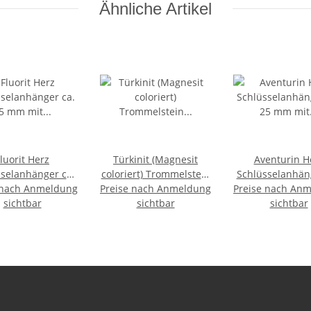
Ähnliche Artikel
luorit Herz
Türkinit (Magnesit
Aventurin H
selanhänger ca.
coloriert) Trommelstein
Schlüsselanhän
 nach Anmeldung
 mit Kette und
Preise nach Anmeldung
Schlüsselanhänger ca.
Preise nach An
25 mm mit Ket
sselring ca. 85
sichtbar
20-25 mm
sichtbar
Schlüsselring 
sichtbar
mm
mm