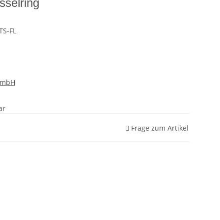
sselring
TS-FL
GmbH
ar
Frage zum Artikel