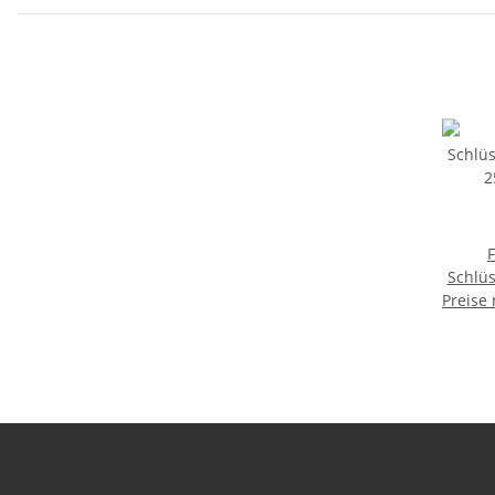
F
Schlüs
Preise
25 mm
Schlü