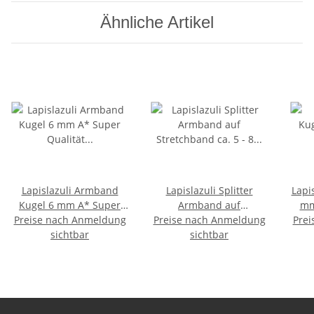
Ähnliche Artikel
Lapislazuli Armband
Lapislazuli Splitter
Lapi
Kugel 6 mm A* Super
Armband auf
mm
Preise nach Anmeldung
Qualität nachcoloierte
Preise nach Anmeldung
Stretchband ca. 5 - 8
Prei
925e
Farbe auf Stretchband
sichtbar
mm, 19 - 20 cm lang
sichtbar
A