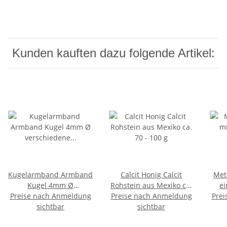
Kunden kauften dazu folgende Artikel:
Kugelarmband Armband
Calcit Honig Calcit
Met
Kugel 4mm Ø
Rohstein aus Mexiko ca.
ei
verschiedene Steinarten
Preise nach Anmeldung
Preise nach Anmeldung
70 - 100 g
Echth
Prei
sichtbar
sichtbar
-2