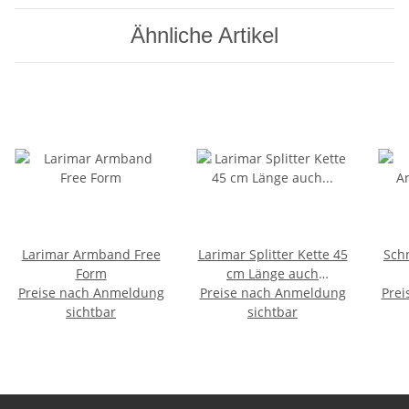
Ähnliche Artikel
Larimar Armband Free
Larimar Splitter Kette 45
Sch
Form
cm Länge auch
Preise nach Anmeldung
Preise nach Anmeldung
Atlantisstein genannt
Prei
sichtbar
sichtbar