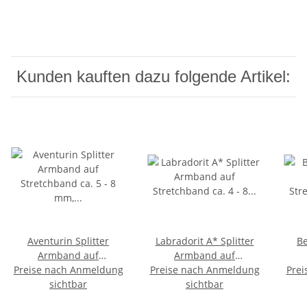
Kunden kauften dazu folgende Artikel:
Aventurin Splitter
Labradorit A* Splitter
Be
Armband auf
Armband auf
Preise nach Anmeldung
Stretchband ca. 5 - 8
Preise nach Anmeldung
Stretchband ca. 4 - 8
Prei
Str
mm, 19 - 20 cm lang
sichtbar
mm, 19 - 20 cm lang
sichtbar
mm